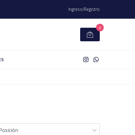
Ingreso/Registro
0
ES