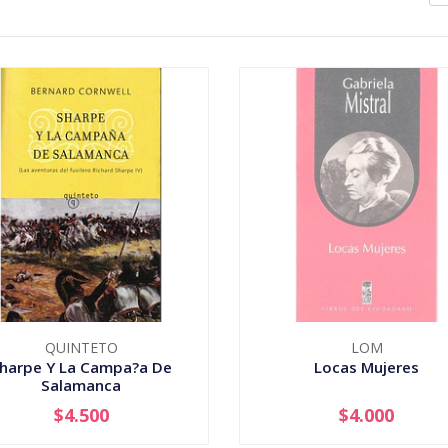
QUINTETO
LOM
harpe Y La Campa?a De
Locas Mujeres
Salamanca
$4.500
$4.000
+
AGOTADO