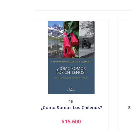
RIL
¿Como Somos Los Chilenos?
S
$15.600
-
+
-