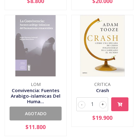
$8.800
$20.000
LOM
CRITICA
Convivencia: Fuentes
Crash
Arabigo-islamicas Del
Huma...
-
+
AGOTADO
$19.900
$11.800