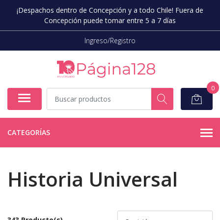
¡Despachos dentro de Concepción y a todo Chile! Fuera de
Concepción puede tomar entre 5 a 7 días
Ingreso/Registro
0
CATEGORÍAS
Historia Universal
343 Producto(s)