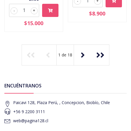
-
+
-
+
$8.900
$15.000
1
de
18
ENCUÉNTRANOS
Paicavi 128, Plaza Perú, , Concepcion, Biobío, Chile
+56 9 2200 3111
web@pagina128.cl