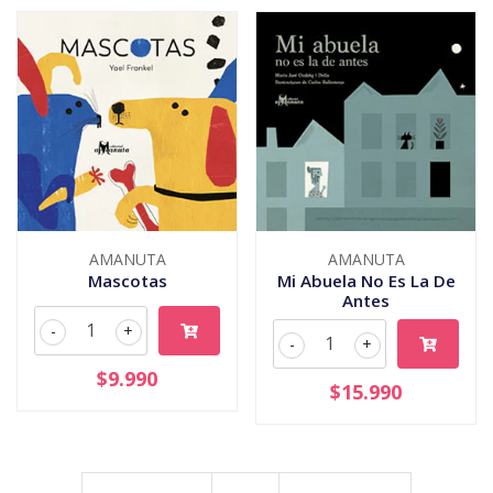
AMANUTA
AMANUTA
Mascotas
Mi Abuela No Es La De
Antes
-
+
-
+
$9.990
$15.990