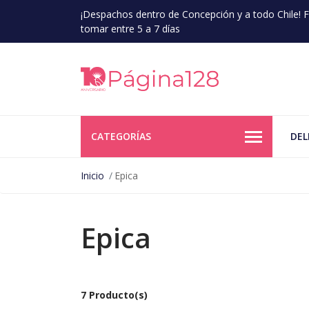
¡Despachos dentro de Concepción y a todo Chile!
tomar entre 5 a 7 días
CATEGORÍAS
DEL
Inicio
Epica
Epica
7 Producto(s)