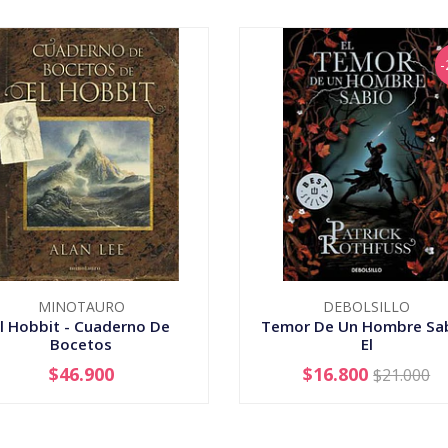
MINOTAURO
DEBOLSILLO
l Hobbit - Cuaderno De
Temor De Un Hombre Sab
Bocetos
El
$46.900
$16.800
$21.000
+
-
+