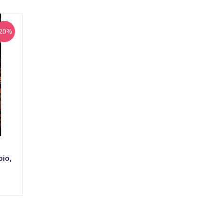
-20%
io,