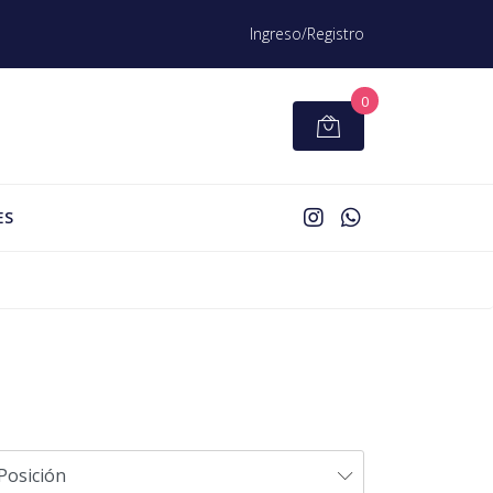
Ingreso/Registro
0
ES