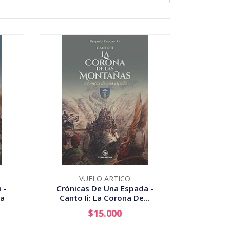
VUELO ARTICO
 -
Crónicas De Una Espada -
ta
Canto Ii: La Corona De...
$15.000
-
+