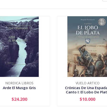
NORDICA LIBROS
VUELO ARTICO
Arde El Musgo Gris
Crónicas De Una Espada
Canto I: El Lobo De Pla
$24.200
$10.000
+
-
+