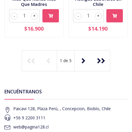
Que Madres
Chile
-
+
-
+
$16.900
$14.190
1
de
5
ENCUÉNTRANOS
Paicavi 128, Plaza Perú, , Concepcion, Biobío, Chile
+56 9 2200 3111
web@pagina128.cl