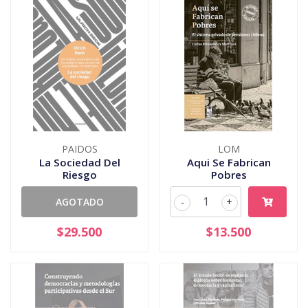
PAIDOS
LOM
La Sociedad Del
Aqui Se Fabrican
Riesgo
Pobres
AGOTADO
-
+
$29.500
$13.500