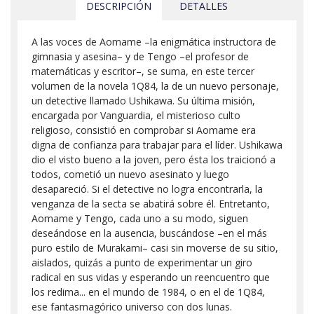
DESCRIPCIÓN
DETALLES
A las voces de Aomame –la enigmática instructora de
gimnasia y asesina– y de Tengo –el profesor de
matemáticas y escritor–, se suma, en este tercer
volumen de la novela 1Q84, la de un nuevo personaje,
un detective llamado Ushikawa. Su última misión,
encargada por Vanguardia, el misterioso culto
religioso, consistió en comprobar si Aomame era
digna de confianza para trabajar para el líder. Ushikawa
dio el visto bueno a la joven, pero ésta los traicionó a
todos, cometió un nuevo asesinato y luego
desapareció. Si el detective no logra encontrarla, la
venganza de la secta se abatirá sobre él. Entretanto,
Aomame y Tengo, cada uno a su modo, siguen
deseándose en la ausencia, buscándose –en el más
puro estilo de Murakami– casi sin moverse de su sitio,
aislados, quizás a punto de experimentar un giro
radical en sus vidas y esperando un reencuentro que
los redima... en el mundo de 1984, o en el de 1Q84,
ese fantasmagórico universo con dos lunas.