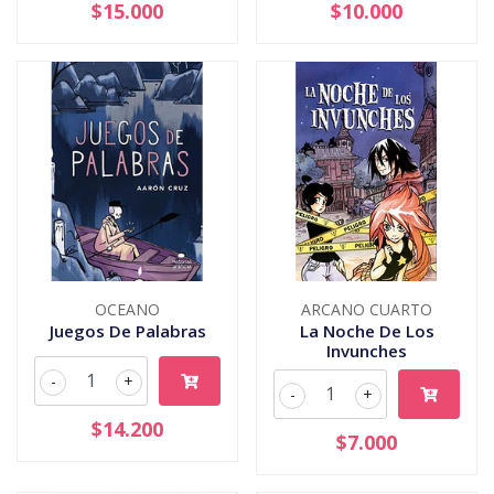
$15.000
$10.000
OCEANO
ARCANO CUARTO
Juegos De Palabras
La Noche De Los
Invunches
-
+
-
+
$14.200
$7.000