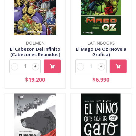
DOLMEN
LATINBOOKS
El Cabezon Del Infinito
El Mago De Oz (Novela
(Cabezones Reunidos)
Grafica)
-
+
-
+
$19.200
$6.990