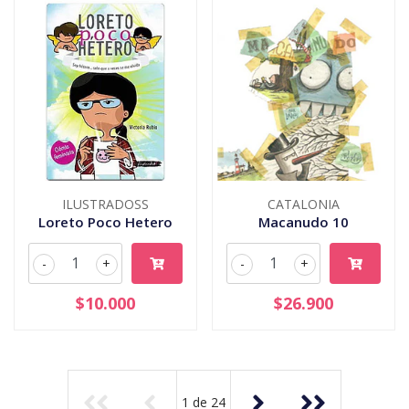
ILUSTRADOSS
CATALONIA
Loreto Poco Hetero
Macanudo 10
-
+
-
+
$10.000
$26.900
1
de
24