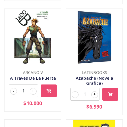
ARCANOIV
LATINBOOKS
A Traves De La Puerta
Azabache (Novela
Grafica)
-
+
-
+
$10.000
$6.990