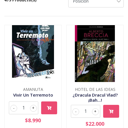
AMANUTA
HOTEL DE LAS IDEAS
Vivir Un Terremoto
¿Dracula Dracul Vlad?
¡Bah...!
-
+
-
+
$8.990
$22.000