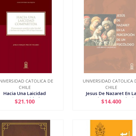
NIVERSIDAD CATOLICA DE
UNIVERSIDAD CATOLICA 
CHILE
CHILE
Hacia Una Laicidad
Jesus De Nazaret En L
Compartidad
Percepcion De Un Psicol
$21.100
$14.400
+
AGOTADO