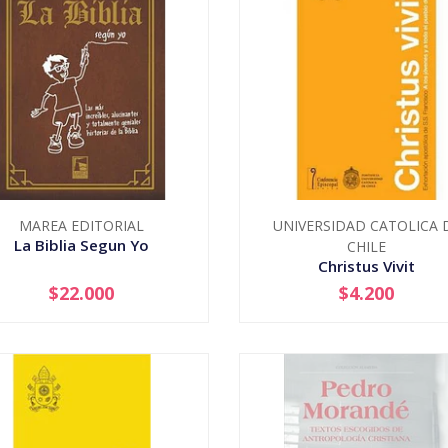
MAREA EDITORIAL
UNIVERSIDAD CATOLICA 
La Biblia Segun Yo
CHILE
Christus Vivit
$22.000
$4.200
+
-
+