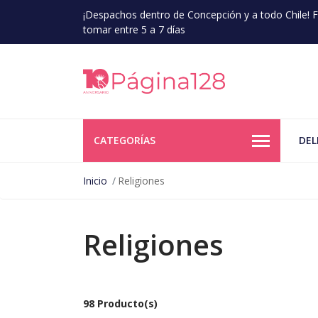
¡Despachos dentro de Concepción y a todo Chile!
tomar entre 5 a 7 días
CATEGORÍAS
DEL
Inicio
Religiones
Religiones
98 Producto(s)