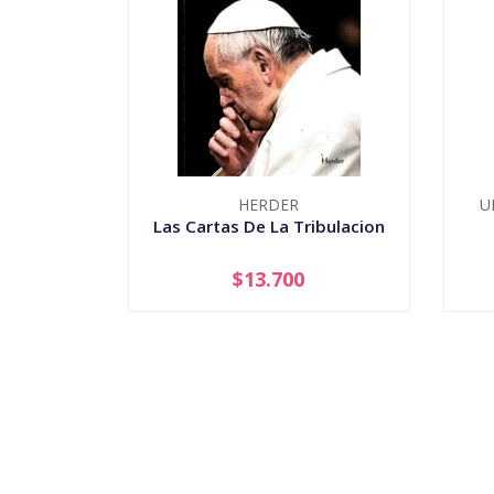
HERDER
U
Las Cartas De La Tribulacion
$13.700
-
+
-