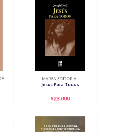
DE
MAREA EDITORIAL
Jesus Para Todos
a
ogo
$23.000
-
+