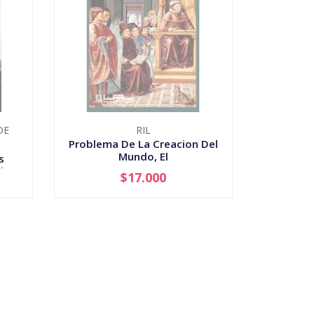
DE
RIL
Problema De La Creacion Del
Mundo, El
s
a...
$17.000
AGOTADO