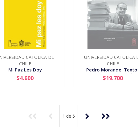
NIVERSIDAD CATOLICA DE
UNIVERSIDAD CATOLICA 
CHILE
CHILE
Mi Paz Les Doy
Pedro Morande. Texto
Escogidos De Antropologi
$4.600
$19.700
+
AGOTADO
1
de
5