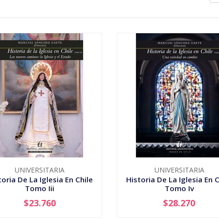
UNIVERSITARIA
UNIVERSITARIA
toria De La Iglesia En Chile
Historia De La Iglesia En C
Tomo Iii
Tomo Iv
$23.760
$28.270
+
-
+