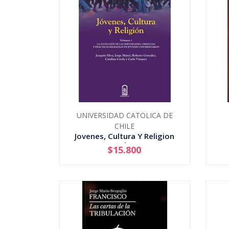
UNIVERSIDAD CATOLICA DE
CHILE
Jovenes, Cultura Y Religion
Vol. 1
$15.800
-
+
-