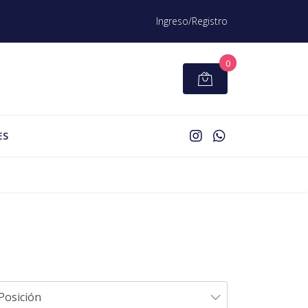
Ingreso/Registro
0
ES