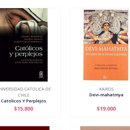
NIVERSIDAD CATOLICA DE
KAIROS
Devi-mahatmya
CHILE
Catolicos Y Perplejos
$15.800
$19.000
+
-
+