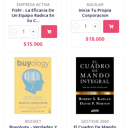
EMPRESA ACTIVA
AGUILAR
Fish! - La Eficacia De
Inicia Tu Propia
Un Equipo Radica En
Corporacion
Su C...
-
+
-
+
$18.000
$15.900
BOOKET
GESTION 2000
Buyology - Verdades Y
El Cuadro De Mando