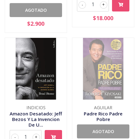
-
+
AGOTADO
$18.000
$2.900
INDICIOS
AGUILAR
Amazon Desatado: Jeff
Padre Rico Padre
Bezos Y La Invencion
Pobre
De U...
AGOTADO
-
+