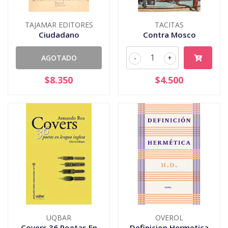
TAJAMAR EDITORES
TACITAS
Ciudadano
Contra Mosco
AGOTADO
-
+
$8.350
$4.500
UQBAR
OVEROL
Covers 36 Poetas En
Definicion Hermetica