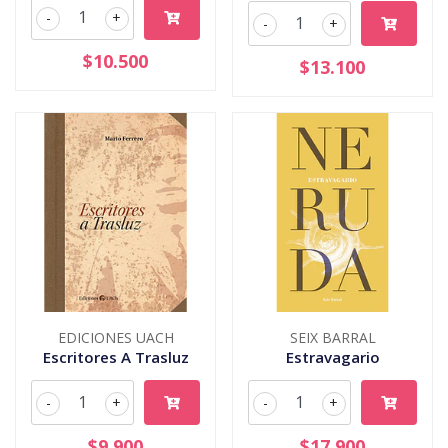
-
+
-
+
$10.500
$13.100
EDICIONES UACH
SEIX BARRAL
Escritores A Trasluz
Estravagario
-
+
-
+
$9.900
$17.900