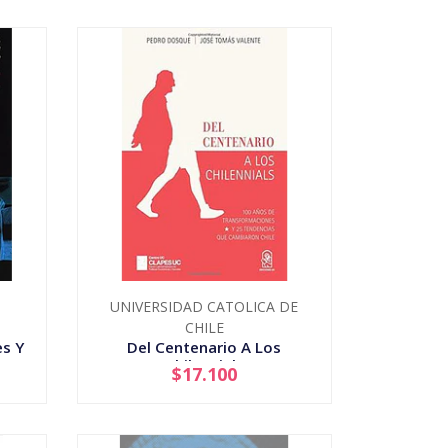
UNIVERSIDAD CATOLICA DE
CHILE
es Y
Del Centenario A Los
Chilennials
$17.100
-
+