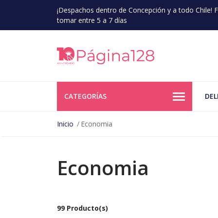
¡Despachos dentro de Concepción y a todo Chile!
tomar entre 5 a 7 días
CATEGORÍAS
DEL
Inicio
Economia
Economia
99 Producto(s)