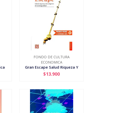
FONDO DE CULTURA
ECONOMICA
ica
Gran Escape Salud Riqueza Y
Los Origenes De La ...
$13.900
-
+