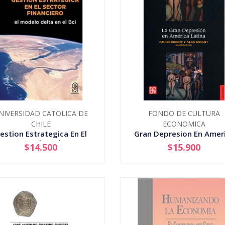
NIVERSIDAD CATOLICA DE
FONDO DE CULTURA
CHILE
ECONOMICA
estion Estrategica En El
Gran Depresion En Amer
Sector Financiero
Latina, La
$14.500
$15.900
+
-
+