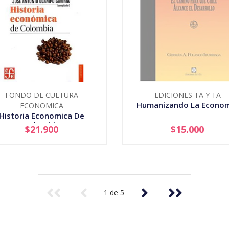
FONDO DE CULTURA
EDICIONES TA Y TA
Humanizando La Econo
ECONOMICA
Historia Economica De
Colombia
$21.900
$15.000
+
AGOTADO
1
de
5