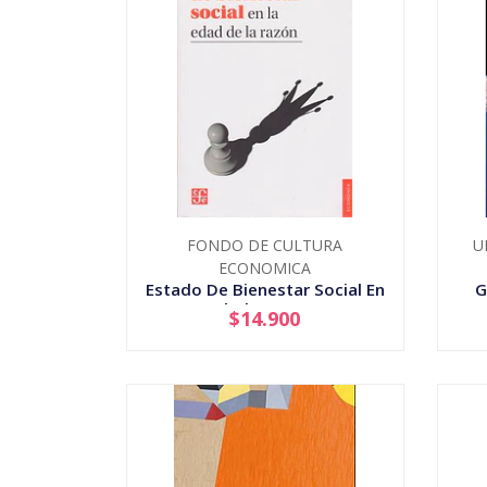
FONDO DE CULTURA
U
ECONOMICA
Estado De Bienestar Social En
G
La Edad De La Raz...
$14.900
-
+
-