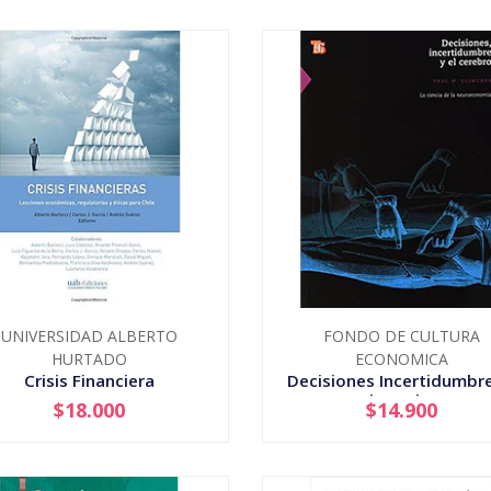
UNIVERSIDAD ALBERTO
FONDO DE CULTURA
HURTADO
ECONOMICA
Crisis Financiera
Decisiones Incertidumbr
El Cerebro
$18.000
$14.900
+
-
+