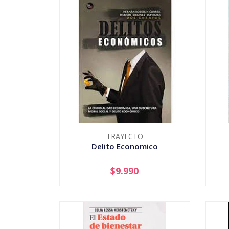
TRAYECTO
Delito Economico
Aso
$9.990
-
+
-