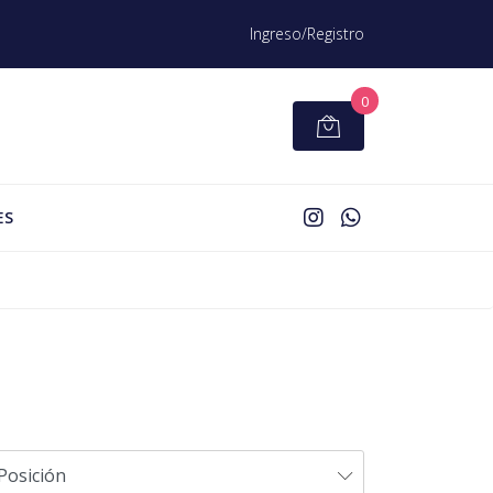
Ingreso/Registro
0
ES