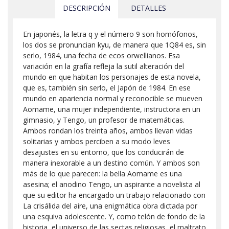
DESCRIPCIÓN
DETALLES
En japonés, la letra q y el número 9 son homófonos,
los dos se pronuncian kyu, de manera que 1Q84 es, sin
serlo, 1984, una fecha de ecos orwellianos. Esa
variación en la grafía refleja la sutil alteración del
mundo en que habitan los personajes de esta novela,
que es, también sin serlo, el Japón de 1984. En ese
mundo en apariencia normal y reconocible se mueven
Aomame, una mujer independiente, instructora en un
gimnasio, y Tengo, un profesor de matemáticas.
Ambos rondan los treinta años, ambos llevan vidas
solitarias y ambos perciben a su modo leves
desajustes en su entorno, que los conducirán de
manera inexorable a un destino común. Y ambos son
más de lo que parecen: la bella Aomame es una
asesina; el anodino Tengo, un aspirante a novelista al
que su editor ha encargado un trabajo relacionado con
La crisálida del aire, una enigmática obra dictada por
una esquiva adolescente. Y, como telón de fondo de la
historia, el universo de las sectas religiosas, el maltrato