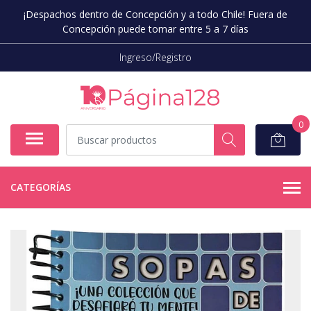
¡Despachos dentro de Concepción y a todo Chile! Fuera de
Concepción puede tomar entre 5 a 7 días
Ingreso/Registro
0
CATEGORÍAS