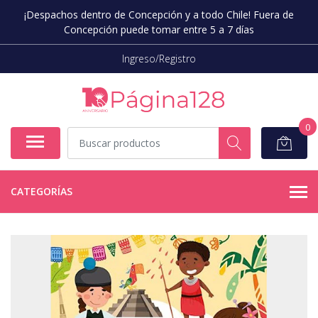
¡Despachos dentro de Concepción y a todo Chile! Fuera de
Concepción puede tomar entre 5 a 7 días
Ingreso/Registro
0
CATEGORÍAS