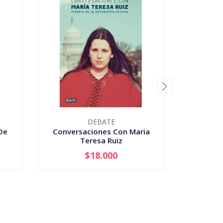
DEBATE
UNIVER
De
Conversaciones Con Maria
Teresa Ruiz
De Huma
$18.000
-
+
-