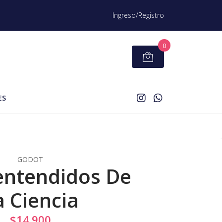
Ingreso/Registro
0
ES
GODOT
entendidos De
a Ciencia
$14.900