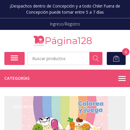
¡Despachos dentro de Concepción y a todo Chile! Fuera de
Concepción puede tomar entre 5 a 7 días
Ingreso/Registro
0
CATEGORÍAS
AGOTADO