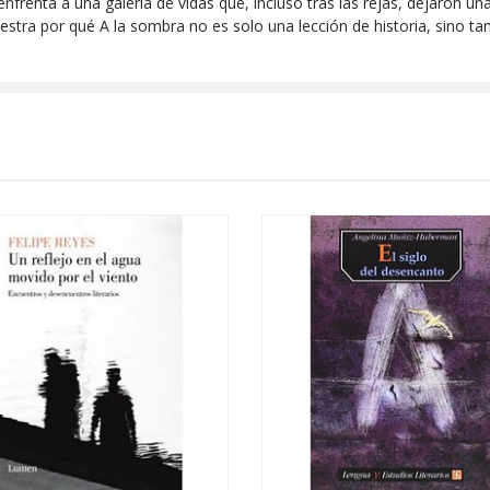
e enfrenta a una galería de vidas que, incluso tras las rejas, dejaron u
tra por qué A la sombra no es solo una lección de historia, sino tamb