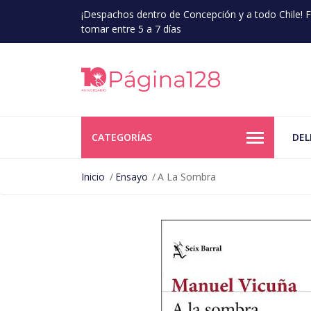
¡Despachos dentro de Concepción y a todo Chile!
tomar entre 5 a 7 días
CATEGORÍAS
DEL
Inicio
Ensayo
A La Sombra