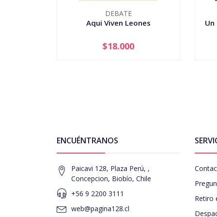
DEBATE
Aqui Viven Leones
Un 
$18.000
-
+
-
ENCUÉNTRANOS
SERVI
Paicavi 128, Plaza Perú, ,
Contac
Concepcion, Biobío, Chile
Pregun
+56 9 2200 3111
Retiro 
web@pagina128.cl
Despac