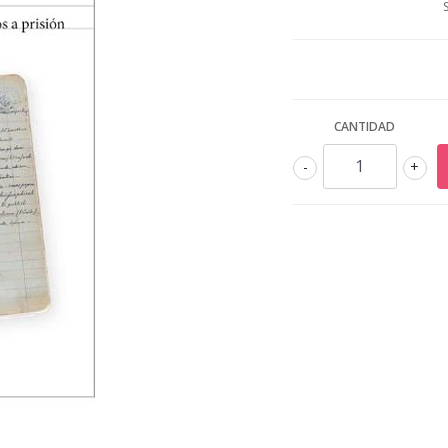
CANTIDAD
-
+