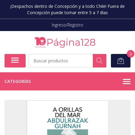
¡Despachos dentro de Concepción y a todo Chile! Fuera de
Concepción puede tomar entre 5 a 7 días
Ingreso/Registro
0
CATEGORÍAS