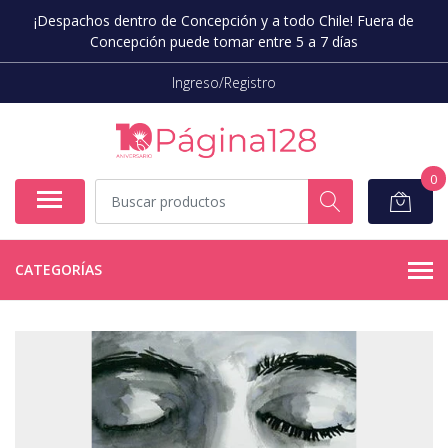
¡Despachos dentro de Concepción y a todo Chile! Fuera de
Concepción puede tomar entre 5 a 7 días
Ingreso/Registro
0
CATEGORÍAS