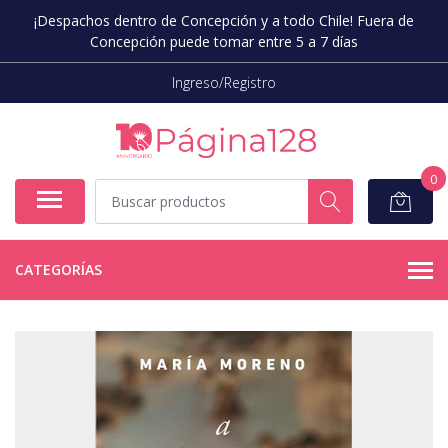
¡Despachos dentro de Concepción y a todo Chile! Fuera de
Concepción puede tomar entre 5 a 7 días
Ingreso/Registro
0
CATEGORÍAS