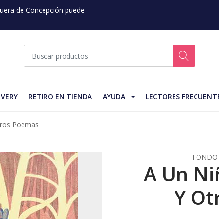
 Fuera de Concepción puede
IVERY
RETIRO EN TIENDA
AYUDA
LECTORES FRECUENT
Otros Poemas
FONDO 
A Un Ni
Y Ot