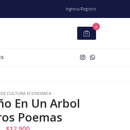
Ingreso/Registro
0
ES
DE CULTURA ECONOMICA
ño En Un Arbol
ros Poemas
$12.900