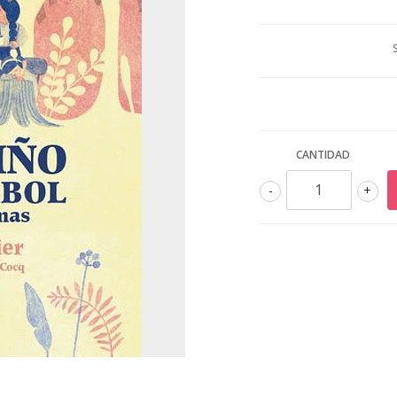
CANTIDAD
-
+