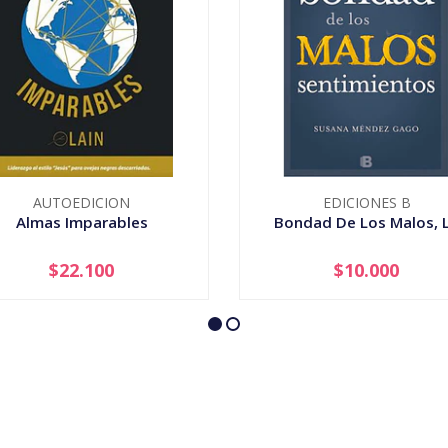
AUTOEDICION
EDICIONES B
Almas Imparables
Bondad De Los Malos, 
$22.100
$10.000
+
-
+