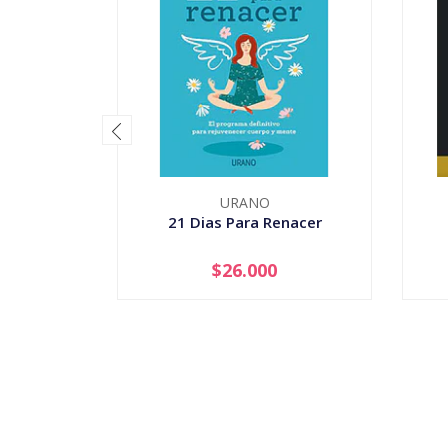
URANO
21 Dias Para Renacer
$26.000
-
+
-