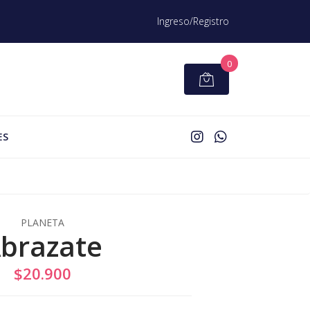
Ingreso/Registro
0
ES
PLANETA
brazate
$20.900