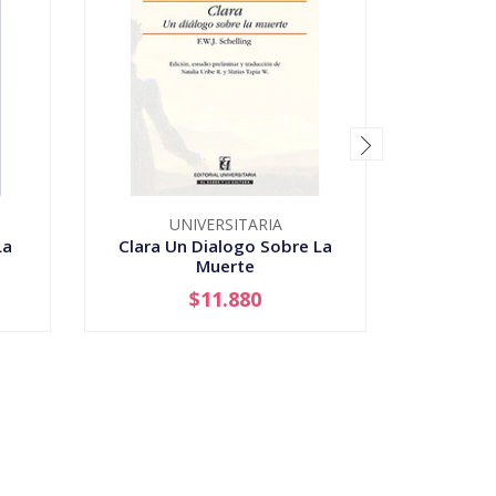
UNIVERSITARIA
La
Clara Un Dialogo Sobre La
Colision
Muerte
Vida
$11.880
-
+
-