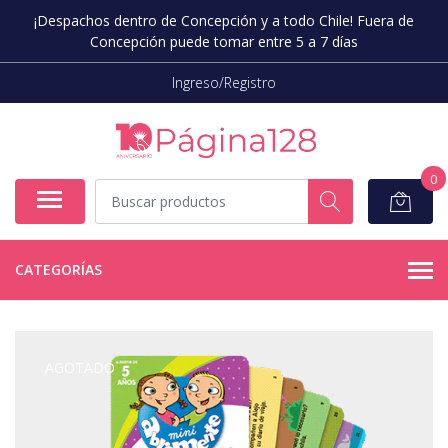
¡Despachos dentro de Concepción y a todo Chile! Fuera de
Concepción puede tomar entre 5 a 7 días
Ingreso/Registro
0
CATEGORÍAS
AGOTADO