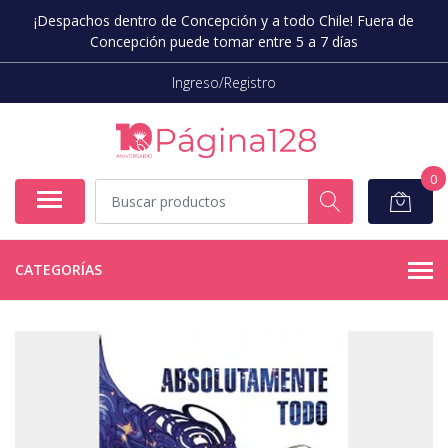
¡Despachos dentro de Concepción y a todo Chile! Fuera de
Concepción puede tomar entre 5 a 7 días
Ingreso/Registro
0
CATEGORÍAS