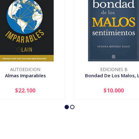
AUTOEDICION
EDICIONES B
Almas Imparables
Bondad De Los Malos, 
$22.100
$10.000
+
-
+