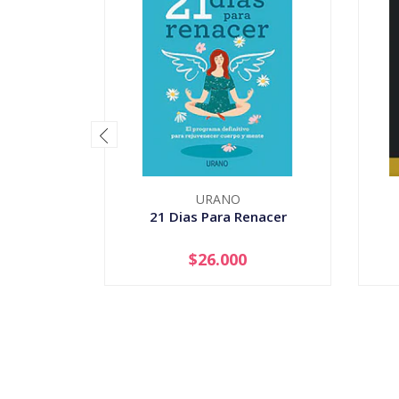
URANO
21 Dias Para Renacer
$26.000
-
+
-