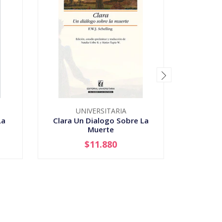
UNIVERSITARIA
La
Clara Un Dialogo Sobre La
Colision
Muerte
Vida
$11.880
-
+
-