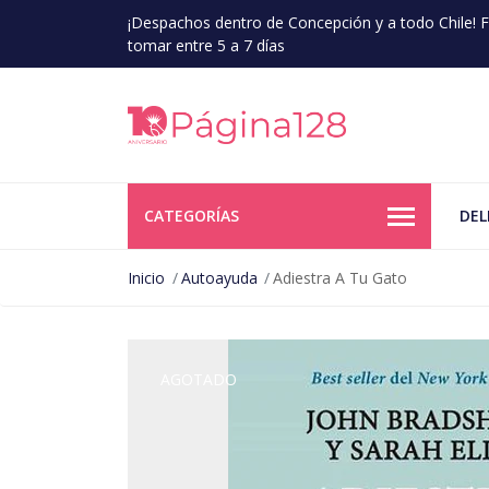
¡Despachos dentro de Concepción y a todo Chile!
tomar entre 5 a 7 días
CATEGORÍAS
DEL
Inicio
Autoayuda
Adiestra A Tu Gato
AGOTADO