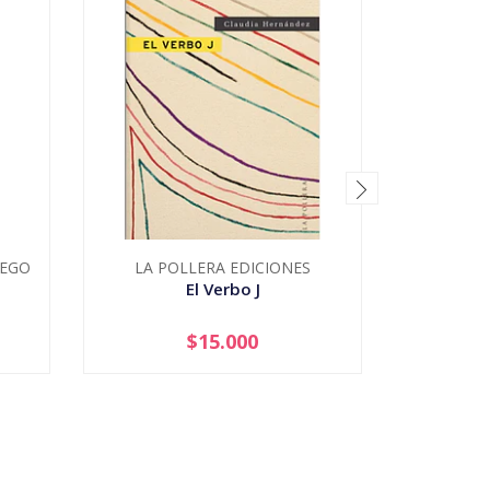
IEGO
LA POLLERA EDICIONES
M
El Verbo J
El V
$15.000
-
+