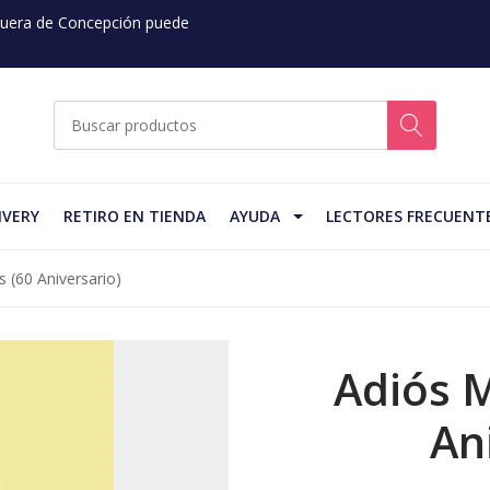
 Fuera de Concepción puede
IVERY
RETIRO EN TIENDA
AYUDA
LECTORES FRECUENT
 (60 Aniversario)
Adiós 
An