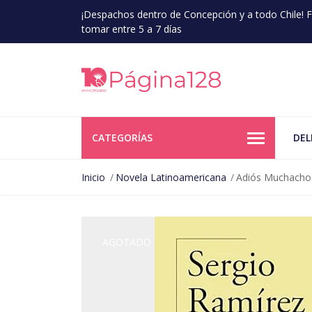
¡Despachos dentro de Concepción y a todo Chile!
tomar entre 5 a 7 días
CATEGORÍAS
DEL
Inicio
Novela Latinoamericana
Adiós Muchachos
AGOTADO