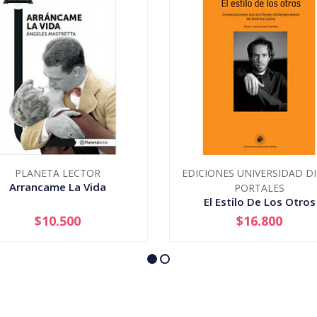
PLANETA LECTOR
EDICIONES UNIVERSIDAD D
Arrancame La Vida
PORTALES
El Estilo De Los Otros
$10.500
$16.800
+
-
+