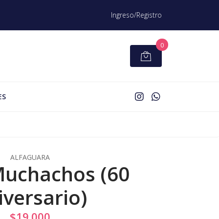
Ingreso/Registro
0
ES
ALFAGUARA
Muchachos (60
iversario)
$19.000