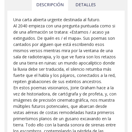
DESCRIPCIÓN
DETALLES
Una carta abierta urgente destinada al futuro.
Al 2040 empieza con una pregunta puntuada como si
de una afirmación se tratara: «Estamos / acaso ya
extinguidos. De quién es / el mapa». Sus poemas son
cantados por alguien que está escribiendo esos
mismos versos mientras mira por la ventana de una
sala de radioterapia, y lo que ve fuera son los retazos
de una tierra en ruinas: un mundo apocalíptico donde
la lluvia debe ser traducida, el silencio retumba más
fuerte que el habla y los pájaros, conectados a la red,
repiten grabaciones de sus extintos ancestros.
En estos poemas visionarios, Jorie Graham hace a la
vez de historiadora, de cartógrafa y de profeta, y, con
imágenes de precisión cinematográfica, nos muestra
múltiples futuros potenciales, que abarcan desde
vistas aéreas de costas remodeladas hasta primeros
primerísimos planos de un gusano excavando en la
tierra. Todo ello con la banda sonora de sirenas entre
los escombros, contemplando la pérdida de las