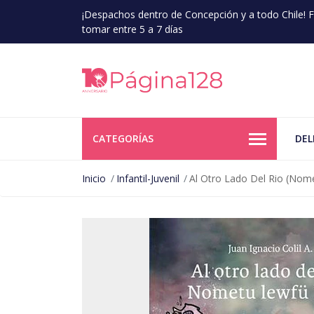
¡Despachos dentro de Concepción y a todo Chile!
tomar entre 5 a 7 días
CATEGORÍAS
DEL
Inicio
Infantil-Juvenil
Al Otro Lado Del Rio (No