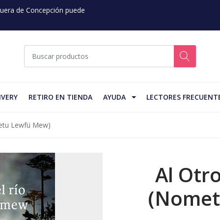
 Fuera de Concepción puede
IVERY
RETIRO EN TIENDA
AYUDA
LECTORES FRECUENT
metu Lewfü Mew)
Al Otr
(Nomet