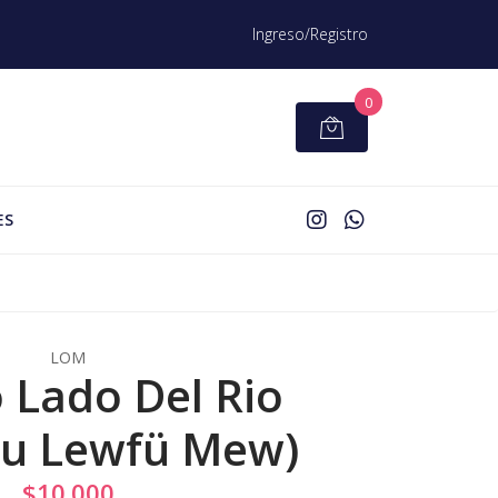
Ingreso/Registro
0
ES
LOM
o Lado Del Rio
u Lewfü Mew)
$10.000