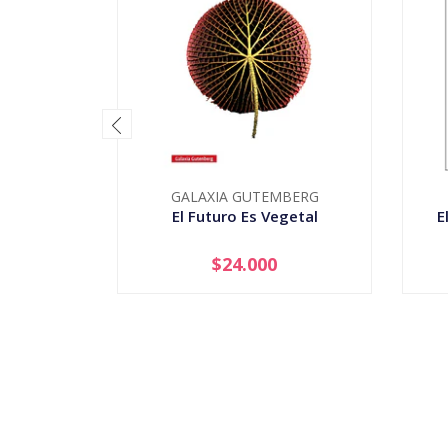
GALAXIA GUTEMBERG
El Futuro Es Vegetal
E
$24.000
-
+
-