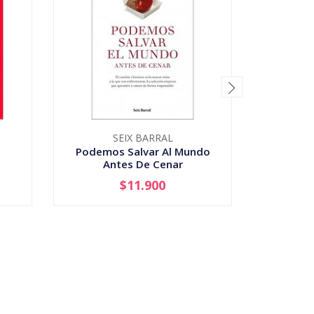
SEIX BARRAL
GAL
Podemos Salvar Al Mundo
El Inc
Antes De Cenar
$11.900
-
+
-