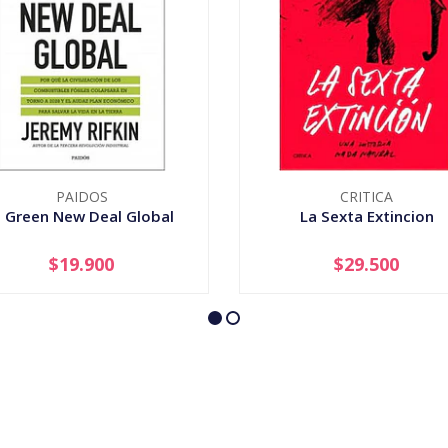
PAIDOS
CRITICA
l Green New Deal Global
La Sexta Extincion
$19.900
$29.500
+
-
+