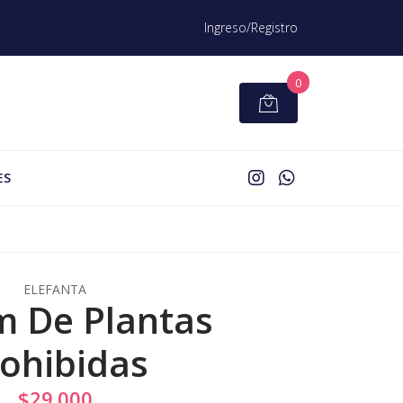
Ingreso/Registro
0
ES
ELEFANTA
 De Plantas
ohibidas
$29.000