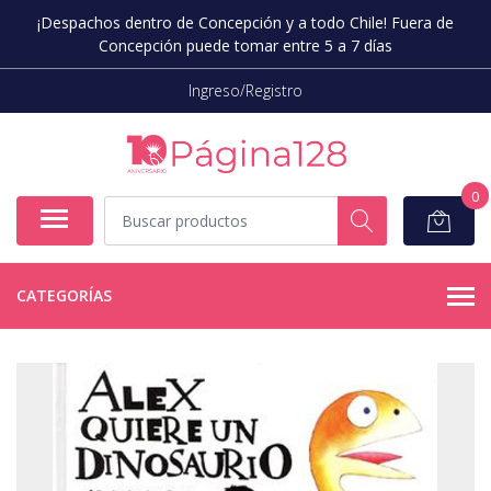
¡Despachos dentro de Concepción y a todo Chile! Fuera de
Concepción puede tomar entre 5 a 7 días
Ingreso/Registro
0
CATEGORÍAS