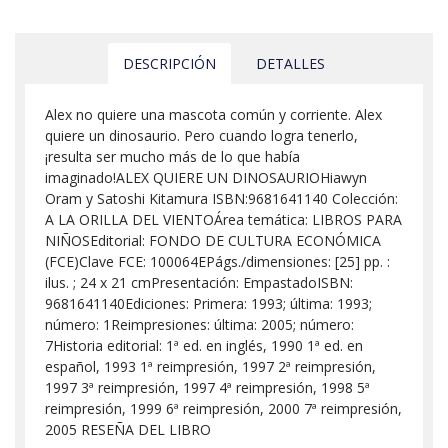
DESCRIPCIÓN
DETALLES
Alex no quiere una mascota común y corriente. Alex
quiere un dinosaurio. Pero cuando logra tenerlo,
¡resulta ser mucho más de lo que había
imaginado!ALEX QUIERE UN DINOSAURIOHiawyn
Oram y Satoshi Kitamura ISBN:9681641140 Colección:
A LA ORILLA DEL VIENTOÁrea temática: LIBROS PARA
NIÑOSEditorial: FONDO DE CULTURA ECONÓMICA
(FCE)Clave FCE: 100064EPágs./dimensiones: [25] pp. :
ilus. ; 24 x 21 cmPresentación: EmpastadoISBN:
9681641140Ediciones: Primera: 1993; última: 1993;
número: 1Reimpresiones: última: 2005; número:
7Historia editorial: 1ª ed. en inglés, 1990 1ª ed. en
español, 1993 1ª reimpresión, 1997 2ª reimpresión,
1997 3ª reimpresión, 1997 4ª reimpresión, 1998 5ª
reimpresión, 1999 6ª reimpresión, 2000 7ª reimpresión,
2005 RESEÑA DEL LIBRO