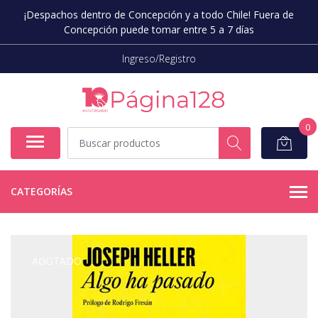
¡Despachos dentro de Concepción y a todo Chile! Fuera de
Concepción puede tomar entre 5 a 7 días
Ingreso/Registro
0
CATEGORÍAS
AGOTADO