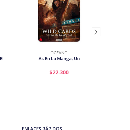
OCEANO
El
As En La Manga, Un
El V
$22.300
-
+
-
ENLACES RÁPIDOS