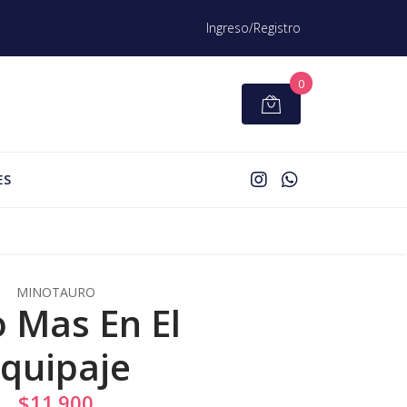
Ingreso/Registro
0
ES
MINOTAURO
o Mas En El
quipaje
$11.900