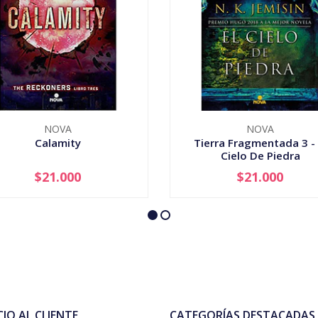
NOVA
NOVA
Calamity
Tierra Fragmentada 3 - 
Cielo De Piedra
$21.000
$21.000
+
-
+
CIO AL CLIENTE
CATEGORÍAS DESTACADAS