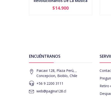
Revolucionarios De La Musica
$14.900
-
+
-
ENCUÉNTRANOS
SERVI
Paicavi 128, Plaza Perú, ,
Contac
Concepcion, Biobío, Chile
Pregun
+56 9 2200 3111
Retiro 
web@pagina128.cl
Despac