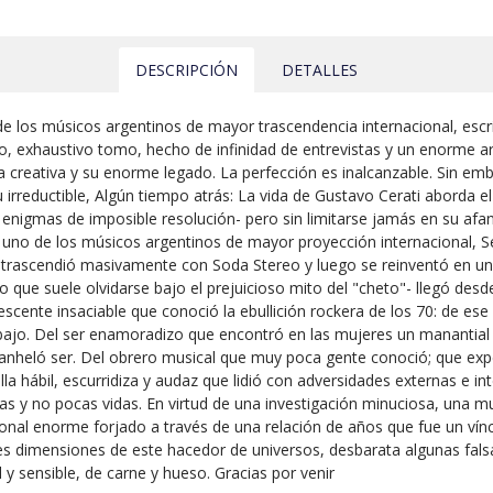
DESCRIPCIÓN
DETALLES
 de los músicos argentinos de mayor trascendencia internacional, escri
 exhaustivo tomo, hecho de infinidad de entrevistas y un enorme arc
erza creativa y su enorme legado. La perfección es inalcanzable. Sin e
 irreductible, Algún tiempo atrás: La vida de Gustavo Cerati aborda el 
 enigmas de imposible resolución- pero sin limitarse jamás en su afan
 uno de los músicos argentinos de mayor proyección internacional, Ser
 trascendió masivamente con Soda Stereo y luego se reinventó en una
o que suele olvidarse bajo el prejuicioso mito del "cheto"- llegó desde 
dolescente insaciable que conoció la ebullición rockera de los 70: de
abajo. Del ser enamoradizo que encontró en las mujeres un manantial
nheló ser. Del obrero musical que muy poca gente conoció; que exper
ella hábil, escurridiza y audaz que lidió con adversidades externas e 
as y no pocas vidas. En virtud de una investigación minuciosa, una mul
sonal enorme forjado a través de una relación de años que fue un vín
es dimensiones de este hacedor de universos, desbarata algunas fals
 y sensible, de carne y hueso. Gracias por venir