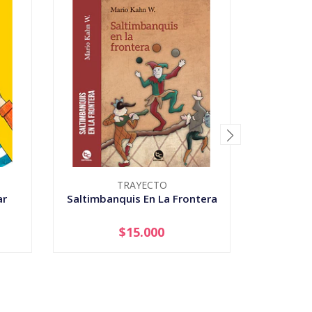
TRAYECTO
ar
Saltimbanquis En La Frontera
No
$15.000
-
+
-