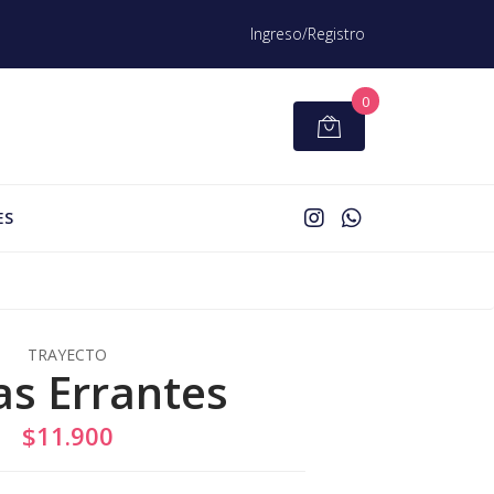
Ingreso/Registro
0
ES
TRAYECTO
s Errantes
$11.900