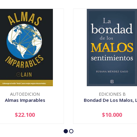
AUTOEDICION
EDICIONES B
Almas Imparables
Bondad De Los Malos, 
$22.100
$10.000
+
-
+