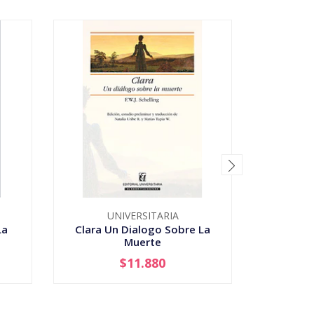
UNIVERSITARIA
La
Clara Un Dialogo Sobre La
Colision
Muerte
Vida
$11.880
-
+
-