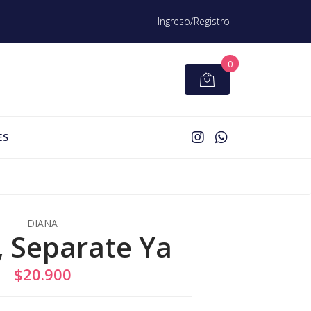
Ingreso/Registro
0
ES
DIANA
 Separate Ya
$20.900