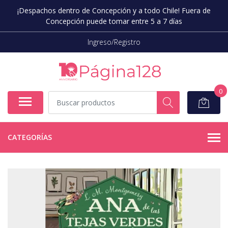
¡Despachos dentro de Concepción y a todo Chile! Fuera de
Concepción puede tomar entre 5 a 7 días
Ingreso/Registro
0
CATEGORÍAS