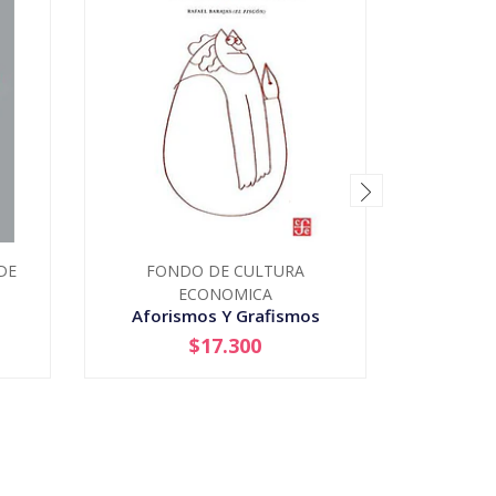
DE
FONDO DE CULTURA
UNIVER
ECONOMICA
Aforismos Y Grafismos
$17.300
-
+
-