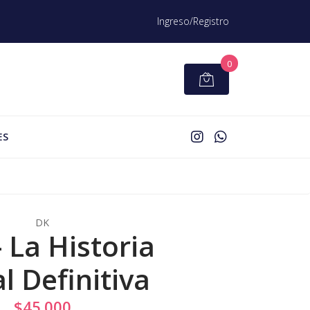
Ingreso/Registro
0
ES
DK
- La Historia
l Definitiva
$45.000