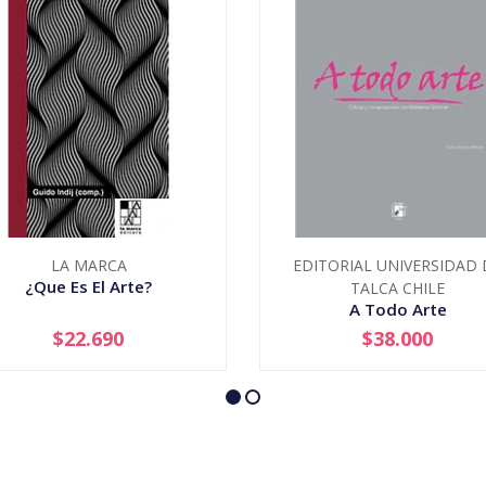
LA MARCA
EDITORIAL UNIVERSIDAD 
¿Que Es El Arte?
TALCA CHILE
A Todo Arte
$22.690
$38.000
+
-
+