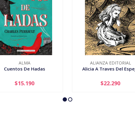
ALMA
ALIANZA EDITORIAL
Cuentos De Hadas
Alicia A Traves Del Espe
$15.190
$22.290
+
-
+