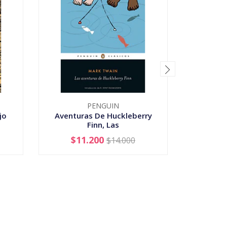
PENGUIN
PEN
jo
Aventuras De Huckleberry
Candid
Finn, Las
$11.200
$14.000
-
+