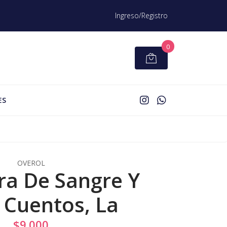
Ingreso/Registro
0
ES
OVEROL
a De Sangre Y
 Cuentos, La
$9.000