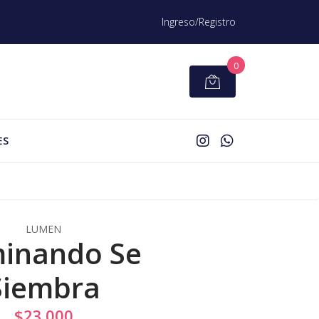
Ingreso/Registro
0
ES
LUMEN
inando Se
Siembra
$23.000