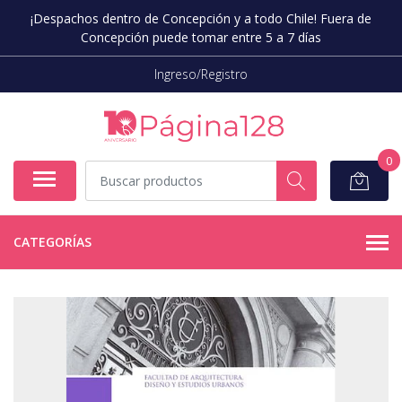
¡Despachos dentro de Concepción y a todo Chile! Fuera de
Concepción puede tomar entre 5 a 7 días
Ingreso/Registro
0
CATEGORÍAS