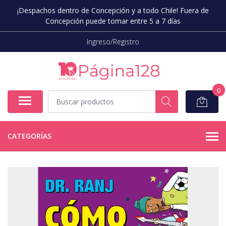
¡Despachos dentro de Concepción y a todo Chile! Fuera de
Concepción puede tomar entre 5 a 7 días
Ingreso/Registro
0
CATEGORÍAS