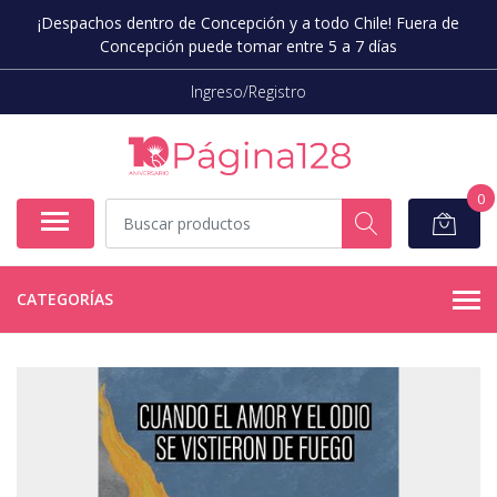
¡Despachos dentro de Concepción y a todo Chile! Fuera de
Concepción puede tomar entre 5 a 7 días
Ingreso/Registro
0
CATEGORÍAS