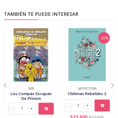
TAMBIÉN TE PUEDE INTERESAR
-20%
MR
MONTENA
Los Compas Escapan
Chilenas Rebeldes 2
De Prision
-
+
-
+
$13.600
$17.000