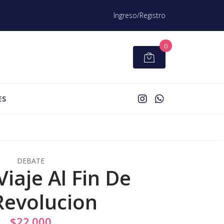
Ingreso/Registro
0
ES
DEBATE
Viaje Al Fin De
Revolucion
$22.000