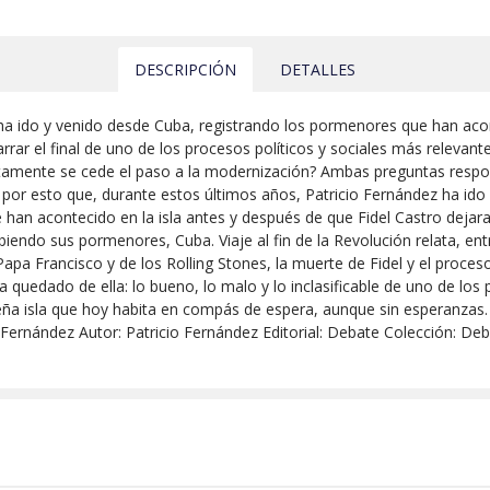
DESCRIPCIÓN
DETALLES
ha ido y venido desde Cuba, registrando los pormenores que han acon
ar el final de uno de los procesos políticos y sociales más relevant
entamente se cede el paso a la modernización? Ambas preguntas respon
 por esto que, durante estos últimos años, Patricio Fernández ha ido
 han acontecido en la isla antes y después de que Fidel Castro deja
iendo sus pormenores, Cuba. Viaje al fin de la Revolución relata, entr
 Papa Francisco y de los Rolling Stones, la muerte de Fidel y el proce
a quedado de ella: lo bueno, lo malo y lo inclasificable de uno de lo
eña isla que hoy habita en compás de espera, aunque sin esperanzas.
o Fernández Autor: Patricio Fernández Editorial: Debate Colección: D