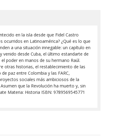
tecido en la isla desde que Fidel Castro
es ocurridos en Latinoamérica? ¿Qué es lo que
den a una situación innegable: un capítulo en
 y venido desde Cuba, el último estandarte de
ra el poder en manos de su hermano Raúl.
e otras historias, el restablecimiento de las
so de paz entre Colombia y las FARC,
s proyectos sociales más ambiciosos de la
 Asumen que la Revolución ha muerto y, sin
ebate Materia: Historia ISBN: 9789569545771