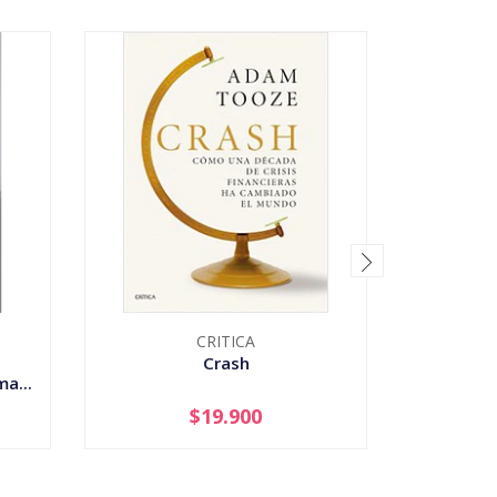
CRITICA
Crash
Del
a...
$19.900
-
+
-