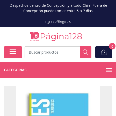
¡Despachos dentro de Concepción y a todo Chile! Fuera de
Concepción puede tomar entre 5 a 7 días
Ingreso/Registro
0
CATEGORÍAS