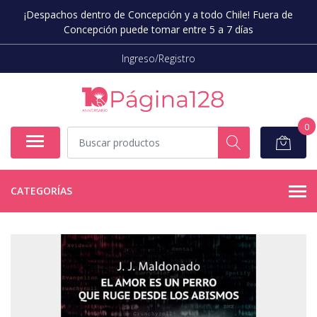
¡Despachos dentro de Concepción y a todo Chile! Fuera de
Concepción puede tomar entre 5 a 7 días
Ingreso/Registro
0
CATEGORÍAS