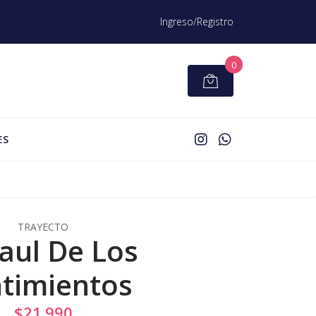
Ingreso/Registro
0
ES
TRAYECTO
Baul De Los
timientos
$21.990