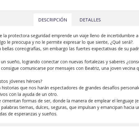
DESCRIPCIÓN
DETALLES
de la protectora seguridad emprende un viaje lleno de incertidumbre
go le preocupa y no le permite expresar lo que siente, ¿Qué será?.
 bellas coreografías, sin embargo las fuertes expectativas de su pa
n sueño, logrando conectar con nuevas fortalezas y saberes ¿conseg
consigue comunicarse por mensajes con Beatriz, una joven vecina qu
stos jóvenes héroes?
 historias que nos harán espectadores de grandes desafíos persona
ivos con la ayuda de un otro.
e cimentan formas de ser, donde la manera de emplear el lenguaje (e
, palabras tiernas, dulces, seguras, que impulsan y emancipan hacia 
idas de esperanzas y sueños.