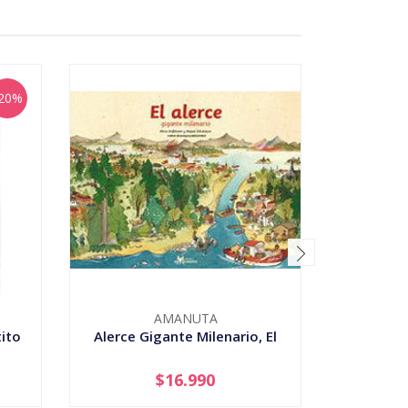
20%
AMANUTA
ito
Alerce Gigante Milenario, El
$16.990
-
+
-