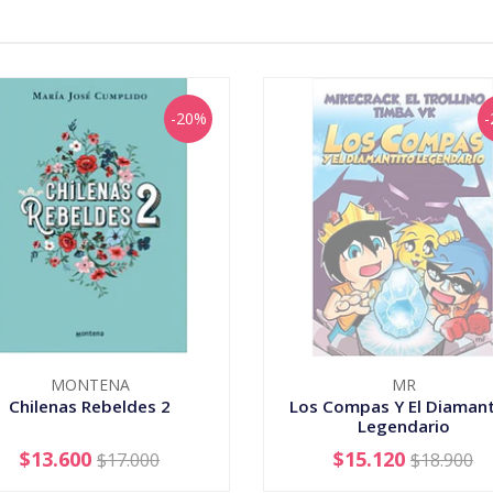
-20%
-
MONTENA
MR
Chilenas Rebeldes 2
Los Compas Y El Diamant
Legendario
$13.600
$15.120
$17.000
$18.900
+
AGOTADO