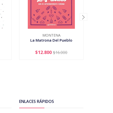
MONTENA
La Matrona Del Pueblo
El Pla
$12.800
$16.000
-
+
-
ENLACES RÁPIDOS