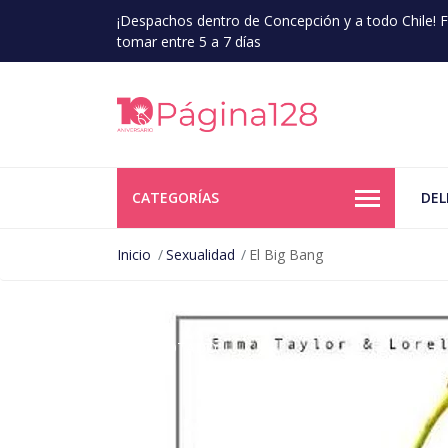
¡Despachos dentro de Concepción y a todo Chile!
tomar entre 5 a 7 días
CATEGORÍAS
DEL
Inicio
Sexualidad
El Big Bang
AGOTADO