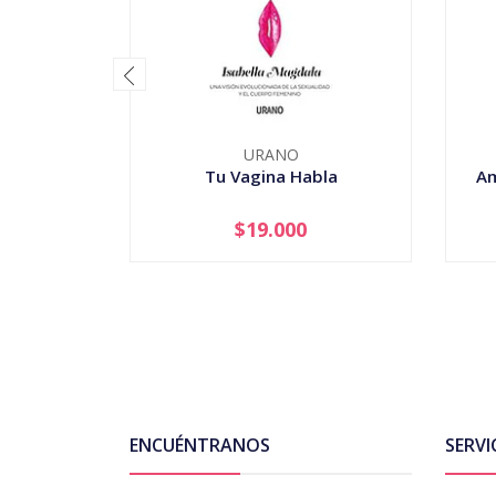
URANO
Tu Vagina Habla
Am
$19.000
-
+
-
ENCUÉNTRANOS
SERVI