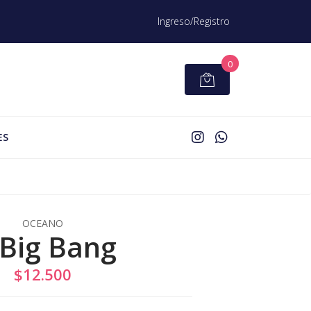
Ingreso/Registro
0
ES
OCEANO
 Big Bang
$12.500