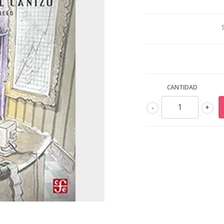
CANTIDAD
-
+