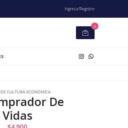
Ingreso/Registro
0
ES
DE CULTURA ECONOMICA
omprador De
Vidas
$4.900