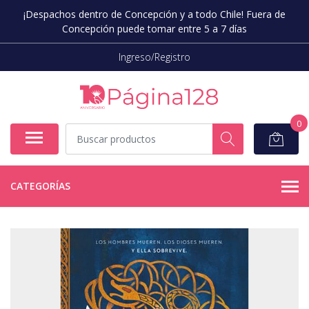
¡Despachos dentro de Concepción y a todo Chile! Fuera de
Concepción puede tomar entre 5 a 7 días
Ingreso/Registro
0
CATEGORÍAS